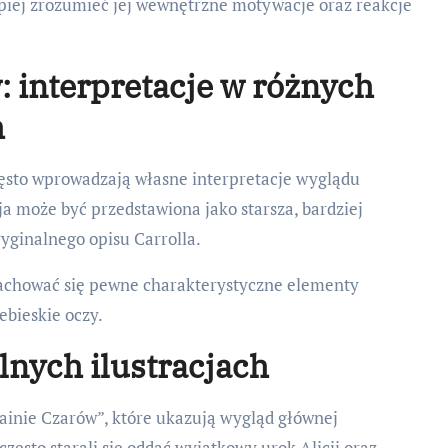
lepiej zrozumieć jej wewnętrzne motywacje oraz reakcje
w: interpretacje w różnych
h
zęsto wprowadzają własne interpretacje wyglądu
ja może być przedstawiona jako starsza, bardziej
yginalnego opisu Carrolla.
 zachować się pewne charakterystyczne elementy
iebieskie oczy.
lnych ilustracjach
 Krainie Czarów”, które ukazują wygląd głównej
często starali się oddać wyjątkowy urok Alicji oraz