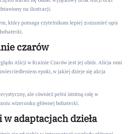
stawiony na ilustracji.
ym, który pomaga czytelnikom lepiej zrozumieć opis
 bohaterki.
ainie czarów
du Alicji w Krainie Czarów jest jej ubiór. Alicja nosi
zwierciedleniem epoki, w jakiej dzieje się akcja
erystyczny, ale również pełni istotną rolę w
aniu wizerunku głównej bohaterki.
i w adaptacjach dzieła
óżnią się od siebie w interpretacji wyglądu głównej