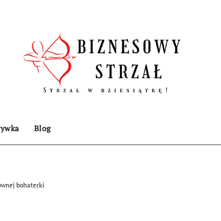
rywka
Blog
łównej bohaterki