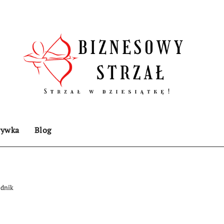
rywka
Blog
adnik