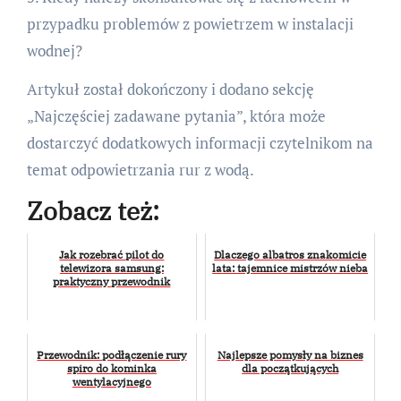
przypadku problemów z powietrzem w instalacji
wodnej?
Artykuł został dokończony i dodano sekcję
„Najczęściej zadawane pytania”, która może
dostarczyć dodatkowych informacji czytelnikom na
temat odpowietrzania rur z wodą.
Zobacz też:
Jak rozebrać pilot do
Dlaczego albatros znakomicie
telewizora samsung:
lata: tajemnice mistrzów nieba
praktyczny przewodnik
Przewodnik: podłączenie rury
Najlepsze pomysły na biznes
spiro do kominka
dla początkujących
wentylacyjnego