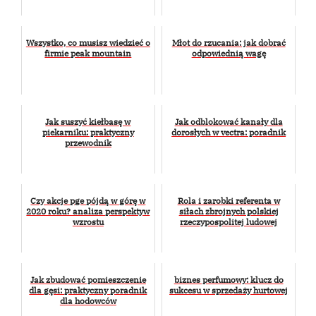
Wszystko, co musisz wiedzieć o
Młot do rzucania: jak dobrać
firmie peak mountain
odpowiednią wagę
Jak suszyć kiełbasę w
Jak odblokować kanały dla
piekarniku: praktyczny
dorosłych w vectra: poradnik
przewodnik
Czy akcje pge pójdą w górę w
Rola i zarobki referenta w
2020 roku? analiza perspektyw
siłach zbrojnych polskiej
wzrostu
rzeczypospolitej ludowej
Jak zbudować pomieszczenie
biznes perfumowy: klucz do
dla gęsi: praktyczny poradnik
sukcesu w sprzedaży hurtowej
dla hodowców