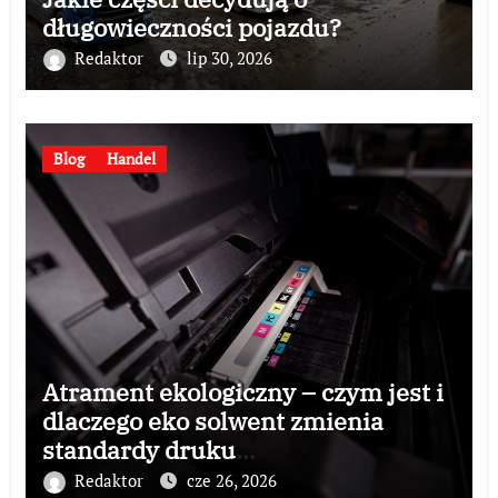
długowieczności pojazdu?
Redaktor
lip 30, 2026
Blog
Handel
Atrament ekologiczny – czym jest i
dlaczego eko solwent zmienia
standardy druku
wielkoformatowego?
Redaktor
cze 26, 2026