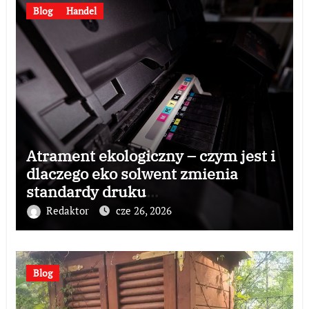
Blog
Handel
Atrament ekologiczny – czym jest i
dlaczego eko solwent zmienia
standardy druku
wielkoformatowego?
Redaktor
cze 26, 2026
Blog