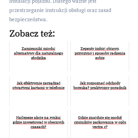
instalacji pojazdu. Dlatego ważne jest
przestrzeganie instrukcji obsługi oraz zasad
bezpieczeństwa.
Zobacz też:
Zamienniki miodu:
Zepsuty imbir: objawy,
alternatywy dla naturalnego
przyczyny i sposoby radzenia
słodzika
sobie
Jak efektywnie zarządzać
Jak rozpoznać odchody
otwartymi kartami w telefonie
borsuka? praktyczny poradnik
Najlepsze akcje na rynku:
Gdzie znajduje się moduł
gdzie inwestować w obecnych
czujników parkowania w oplu
czasach?
vectra c?