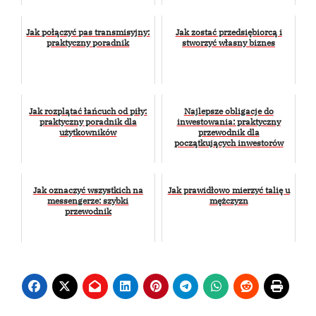
Jak połączyć pas transmisyjny:
Jak zostać przedsiębiorcą i
praktyczny poradnik
stworzyć własny biznes
Jak rozplątać łańcuch od piły:
Najlepsze obligacje do
praktyczny poradnik dla
inwestowania: praktyczny
użytkowników
przewodnik dla
początkujących inwestorów
Jak oznaczyć wszystkich na
Jak prawidłowo mierzyć talię u
messengerze: szybki
mężczyzn
przewodnik