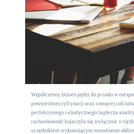
Współczesny biznes pędzi do przodu w niespotykanym dotąd tempie. W dobie globalizacji,
powszechnej cyfryzacji oraz rosnącej roli sz
perfekcyjnego i elastycznego zaplecza analit
rachunkowość kojarzyła się wyłącznie z cięż
urzędnikiem wykonującym monotonne oblicz