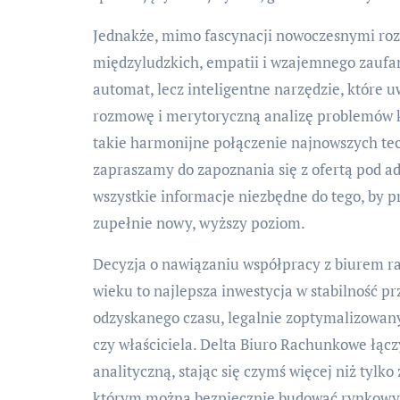
Jednakże, mimo fascynacji nowoczesnymi rozw
międzyludzkich, empatii i wzajemnego zaufani
automat, lecz inteligentne narzędzie, które u
rozmowę i merytoryczną analizę problemów kl
takie harmonijne połączenie najnowszych tec
zapraszamy do zapoznania się z ofertą pod 
wszystkie informacje niezbędne do tego, by p
zupełnie nowy, wyższy poziom.
Decyzja o nawiązaniu współpracy z biurem 
wieku to najlepsza inwestycja w stabilność pr
odzyskanego czasu, legalnie zoptymalizowan
czy właściciela. Delta Biuro Rachunkowe łącz
analityczną, stając się czymś więcej niż ty
którym można bezpiecznie budować rynkowy