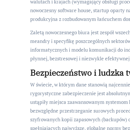
walutach i krajach (wymagający obsługi proc
nowoczesny software house, startup oparty na
produkcyjna z rozbudowanym łańcuchem dos
Zaletą nowoczesnego biura jest zespół wszec
meandry i specyfikę poszczególnych sektor
informatycznych i modelu komunikacji do in
płynnej, bezstresowej i niezwykle efektywne
Bezpieczeństwo i ludzka t
W świecie, w którym dane stanowią najcennie
rygorystyczne zabezpieczenie jest absolutn
ustąpiły miejsca zaawansowanym systemom k
bezwzględne przestrzeganie surowych proce
szyfrowanych kopii zapasowych (backupów) o
spełniających najwyższe, globalne normy be