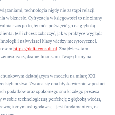
iązaniami, technologia nigdy nie zastąpi relacji
a w biznesie. Cyfryzacja w księgowości to nie zimny
walnia czas po to, by móc poświęcić go na głęboką
ienta. Jeśli chcesz zobaczyć, jak w praktyce wygląda
hnologii i najwyższej klasy wiedzy merytorycznej,
adresem
https://deltaconsult.pl
. Znajdziesz tam
rzenieść zarządzanie finansami Twojej firmy na
rachunkowym działającym w modelu na miarę XXI
zedsiębiorstwa. Zwraca się ona błyskawicznie w postaci
ych podatków oraz spokojnego snu każdego prezesa
y w sobie technologiczną perfekcję z głęboką wiedzą
lko zewnętrznym usługodawcą – jest fundamentem, na
 sukces.