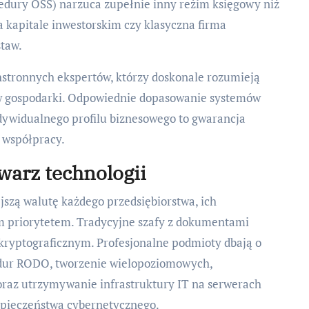
edury OSS) narzuca zupełnie inny reżim księgowy niż
 kapitale inwestorskim czy klasyczna firma
taw.
hstronnych ekspertów, którzy doskonale rozumieją
ów gospodarki. Odpowiednie dopasowanie systemów
dywidualnego profilu biznesowego to gwarancja
j współpracy.
warz technologii
jszą walutę każdego przedsiębiorstwa, ich
ym priorytetem. Tradycyjne szafy z dokumentami
ryptograficznym. Profesjonalne podmioty dbają o
dur RODO, tworzenie wielopoziomowych,
raz utrzymywanie infrastruktury IT na serwerach
zpieczeństwa cybernetycznego.