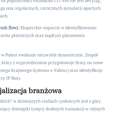
na popularności estońskim CIT-em nie jest decyzją,
ga ona regularnych, corocznych symulacji opartych
dach.
ash flow):
Eksperckie wsparcie w identyfikowaniu
atorów płatniczych oraz mądrym planowaniu
w Polsce ewoluuje niezwykle dynamicznie. Zespół
, który z wyprzedzeniem przygotowuje firmy na nowe
jnego Krajowego Systemu e-Faktur) oraz identyfikuje
czy IP Box).
jalizacja branżowa
tkich” w dzisiejszych realiach rynkowych jest z góry
jący dziesiątki tysięcy drobnych transakcji w różnych