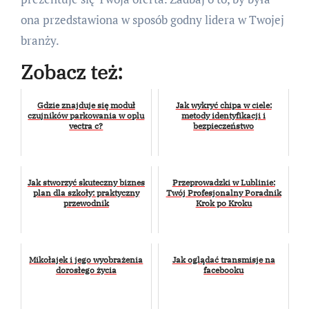
ona przedstawiona w sposób godny lidera w Twojej
branży.
Zobacz też:
Gdzie znajduje się moduł
Jak wykryć chipa w ciele:
czujników parkowania w oplu
metody identyfikacji i
vectra c?
bezpieczeństwo
Jak stworzyć skuteczny biznes
Przeprowadzki w Lublinie:
plan dla szkoły: praktyczny
Twój Profesjonalny Poradnik
przewodnik
Krok po Kroku
Mikołajek i jego wyobrażenia
Jak oglądać transmisje na
dorosłego życia
facebooku