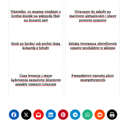
Wszystko, co musisz wiedzieć o
Wracamy do szkoły po
liczbie klatek na sekundę (fps)
majówce: aktualności i plany
na konsoli ps4
powrotu uczniów
Krok po kroku: jak zrobić dużą
Sztuka tworzenia chwytliwych
kokardę z bibuły
opisów produktów w sklepie
Czas trwania i etapy
Perspektywy wzrostu akcji
lądowania samolotu: kluczowe
energetycznych
aspekty operacji lotniczej