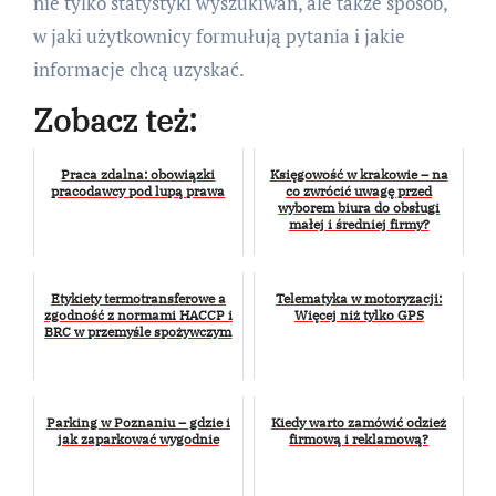
nie tylko statystyki wyszukiwań, ale także sposób,
w jaki użytkownicy formułują pytania i jakie
informacje chcą uzyskać.
Zobacz też:
Praca zdalna: obowiązki
Księgowość w krakowie – na
pracodawcy pod lupą prawa
co zwrócić uwagę przed
wyborem biura do obsługi
małej i średniej firmy?
Etykiety termotransferowe a
Telematyka w motoryzacji:
zgodność z normami HACCP i
Więcej niż tylko GPS
BRC w przemyśle spożywczym
Parking w Poznaniu – gdzie i
Kiedy warto zamówić odzież
jak zaparkować wygodnie
firmową i reklamową?